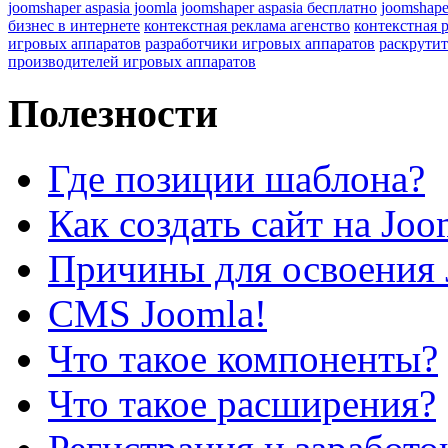
joomshaper aspasia joomla
joomshaper aspasia бесплатно
joomshape
бизнес в интернете
контекстная реклама агенство
контекстная 
игровых аппаратов
разработчики игровых аппаратов
раскрутит
производителей игровых аппаратов
Полезности
Где позиции шаблона?
Как создать сайт на Joo
Причины для освоения 
CMS Joomla!
Что такое компоненты?
Что такое расширения?