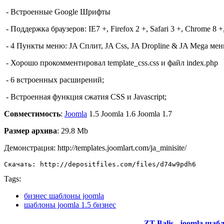
-
Встроенные
Google
Шрифты
-
Поддержка
браузеров
: IE7
+, Firefox
2 +
, Safari
3 +
, Chrome
8 +
-
4
Пункты меню
: JA
Сплит,
JA
Css
, JA
Dropline
&
JA
Mega
ме
-
Хорошо
прокомментировал
template_css.css
и
файл index.php
- 6 встроенных расширений;
- Встроенная функция сжатия CSS и Javascript;
Совместимость
:
Joomla
1.5 Joomla 1.6 Joomla 1.7
Размер архива
: 29.8 Mb
Демонстрация: http://templates.joomlart.com/ja_minisite/
Скачать: http://depositfiles.com/files/d74w9pdh6
Tags:
бизнес шаблоны joomla
шаблоны joomla 1.5 бизнес
ZT Balis - joomla ша