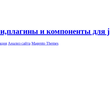
ли,плагины и компоненты для 
ация
Анализ сайта
Magento Themes