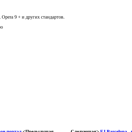
, Opera 9 +
и других
стандартов.
ню
блон портал
<Предыдущая
Следующая>
FJ Barcelona -