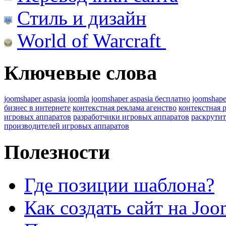
Стиль и дизайн
World of Warcraft
Ключевые слова
joomshaper aspasia joomla
joomshaper aspasia бесплатно
joomshape
бизнес в интернете
контекстная реклама агенство
контекстная 
игровых аппаратов
разработчики игровых аппаратов
раскрутит
производителей игровых аппаратов
Полезности
Где позиции шаблона?
Как создать сайт на Joo