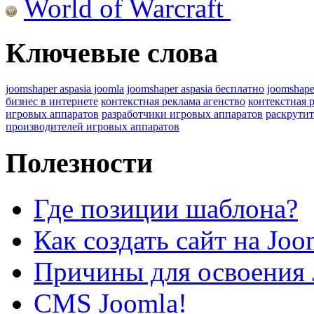
World of Warcraft
Ключевые слова
joomshaper aspasia joomla
joomshaper aspasia бесплатно
joomshape
бизнес в интернете
контекстная реклама агенство
контекстная 
игровых аппаратов
разработчики игровых аппаратов
раскрутит
производителей игровых аппаратов
Полезности
Где позиции шаблона?
Как создать сайт на Joo
Причины для освоения 
CMS Joomla!