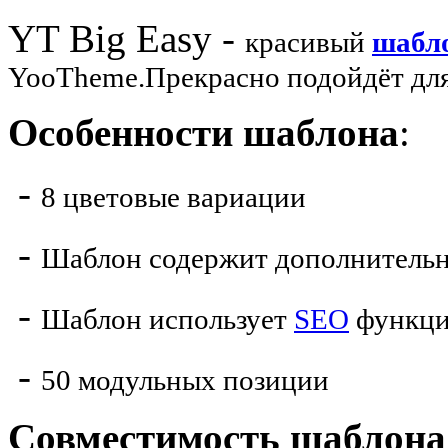
YT Big Easy -
красивый
шабл
YooTheme.Прекрасно подойдёт для
Особенности шаблона
:
-
8 цветовые вариации
-
Шаблон содержит дополнительн
-
Шаблон использует
SEO
функц
-
50 модульных позиции
Совместимость шаблона