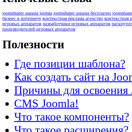
joomshaper aspasia joomla
joomshaper aspasia бесплатно
joomshape
бизнес в интернете
контекстная реклама агенство
контекстная 
игровых аппаратов
разработчики игровых аппаратов
раскрутит
производителей игровых аппаратов
Полезности
Где позиции шаблона?
Как создать сайт на Joo
Причины для освоения 
CMS Joomla!
Что такое компоненты?
Что такое расширения?