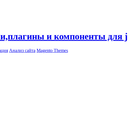
ли,плагины и компоненты для 
ация
Анализ сайта
Magento Themes