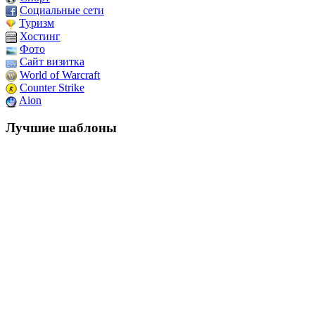
Социальные сети
Туризм
Хостинг
Фото
Сайт визитка
World of Warcraft
Counter Strike
Aion
Лучшие шаблоны