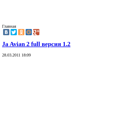
Главная
Ja Avian 2 full версия 1.2
28.03.2011 18:09