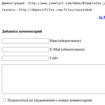
Демонстрация: http://www.joomlart.com/demo/#templates.j
Скачать: http://depositfiles.com/files/inux2v6ob
Ja A
Добавить комментарий
Имя (обязательное)
E-Mail (обязательное)
Сайт
Подписаться на уведомления о новых комментариях