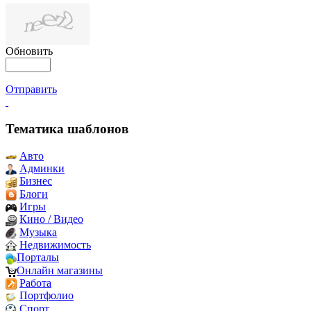
Обновить
Отправить
Тематика шаблонов
Авто
Админки
Бизнес
Блоги
Игры
Кино / Видео
Музыка
Недвижимость
Порталы
Онлайн магазины
Работа
Портфолио
Спорт