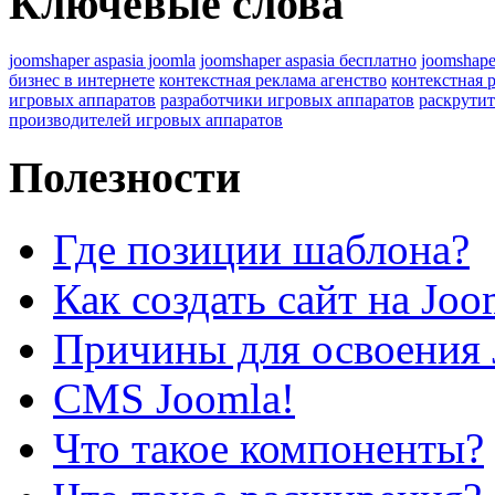
Ключевые слова
joomshaper aspasia joomla
joomshaper aspasia бесплатно
joomshape
бизнес в интернете
контекстная реклама агенство
контекстная 
игровых аппаратов
разработчики игровых аппаратов
раскрутит
производителей игровых аппаратов
Полезности
Где позиции шаблона?
Как создать сайт на Joo
Причины для освоения 
CMS Joomla!
Что такое компоненты?