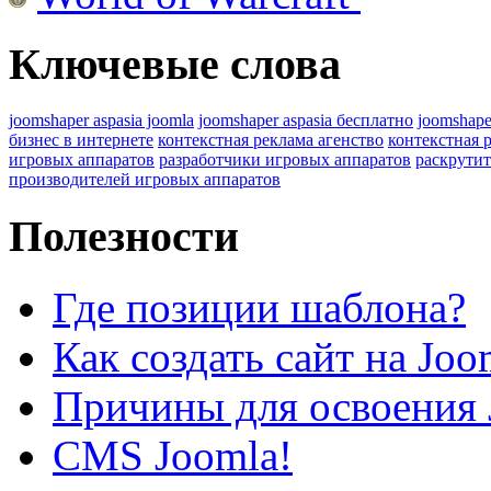
Ключевые слова
joomshaper aspasia joomla
joomshaper aspasia бесплатно
joomshape
бизнес в интернете
контекстная реклама агенство
контекстная 
игровых аппаратов
разработчики игровых аппаратов
раскрутит
производителей игровых аппаратов
Полезности
Где позиции шаблона?
Как создать сайт на Joo
Причины для освоения 
CMS Joomla!