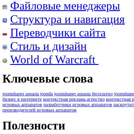
Файловые менеджеры
Структура и навигация
Переводчики сайта
Стиль и дизайн
World of Warcraft
Ключевые слова
joomshaper aspasia joomla
joomshaper aspasia бесплатно
joomshape
бизнес в интернете
контекстная реклама агенство
контекстная 
игровых аппаратов
разработчики игровых аппаратов
раскрутит
производителей игровых аппаратов
Полезности