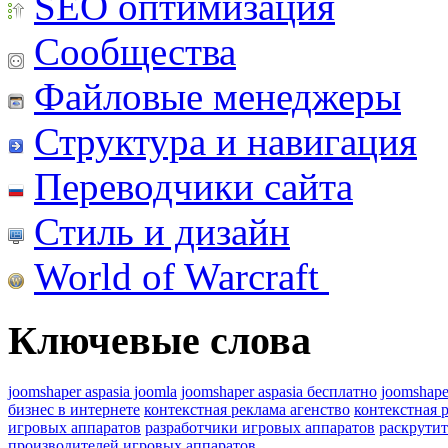
SEO оптимизация
Сообщества
Файловые менеджеры
Структура и навигация
Переводчики сайта
Стиль и дизайн
World of Warcraft
Ключевые слова
joomshaper aspasia joomla
joomshaper aspasia бесплатно
joomshape
бизнес в интернете
контекстная реклама агенство
контекстная 
игровых аппаратов
разработчики игровых аппаратов
раскрутит
производителей игровых аппаратов