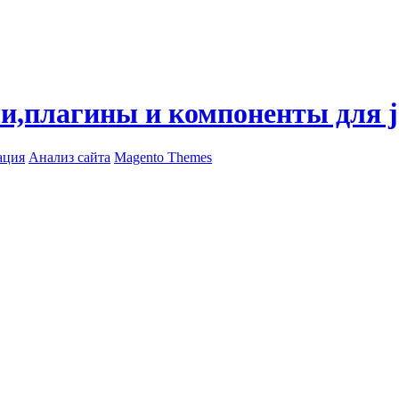
ли,плагины и компоненты для 
ация
Анализ сайта
Magento Themes