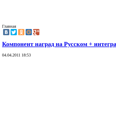
Главная
Компонент наград на Русском + интегра
04.04.2011 18:53