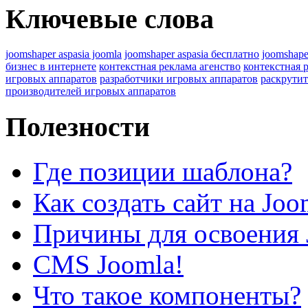
Ключевые слова
joomshaper aspasia joomla
joomshaper aspasia бесплатно
joomshape
бизнес в интернете
контекстная реклама агенство
контекстная 
игровых аппаратов
разработчики игровых аппаратов
раскрутит
производителей игровых аппаратов
Полезности
Где позиции шаблона?
Как создать сайт на Joo
Причины для освоения 
CMS Joomla!
Что такое компоненты?