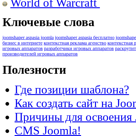
World of Warcraft
Ключевые слова
joomshaper aspasia joomla
joomshaper aspasia бесплатно
joomshape
бизнес в интернете
контекстная реклама агенство
контекстная 
игровых аппаратов
разработчики игровых аппаратов
раскрутит
производителей игровых аппаратов
Полезности
Где позиции шаблона?
Как создать сайт на Joo
Причины для освоения 
CMS Joomla!