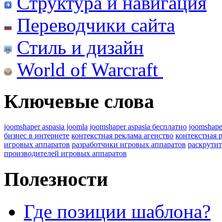
Структура и навигация
Переводчики сайта
Стиль и дизайн
World of Warcraft
Ключевые слова
joomshaper aspasia joomla
joomshaper aspasia бесплатно
joomshape
бизнес в интернете
контекстная реклама агенство
контекстная 
игровых аппаратов
разработчики игровых аппаратов
раскрутит
производителей игровых аппаратов
Полезности
Где позиции шаблона?