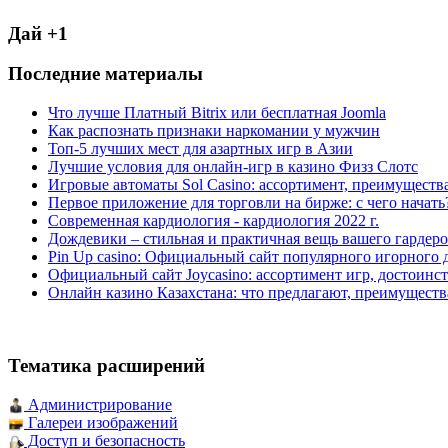
Дай +1
Последние материалы
Что лучше Платный Bitrix или бесплатная Joomla
Как распознать признаки наркомании у мужчин
Топ-5 лучших мест для азартных игр в Азии
Лучшие условия для онлайн-игр в казино Физз Слотс
Игровые автоматы Sol Casino: ассортимент, преимуществ
Первое приложение для торговли на бирже: с чего начать
Современная кардиология - кардиология 2022 г.
Дождевики – стильная и практичная вещь вашего гардеро
Pin Up casino: Официальный сайт популярного игорного 
Официальный сайт Joycasino: ассортимент игр, достоинст
Онлайн казино Казахстана: что предлагают, преимуществ
Тематика расширений
Администрирование
Галереи изображений
Доступ и безопасность