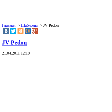
Главная
->
Шаблоны
-> JV Pedon
JV Pedon
21.04.2011 12:18