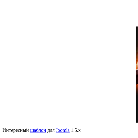
Интересный
шаблон
для
Joomla
1.5.x