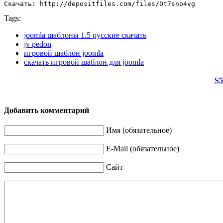
Скачать: http://depositfiles.com/files/0t7sno4vg
Tags:
joomla шаблоны 1.5 русские скачать
jv pedon
игровой шаблон joomla
скачать игровой шаблон для joomla
S5
Добавить комментарий
Имя (обязательное)
E-Mail (обязательное)
Сайт