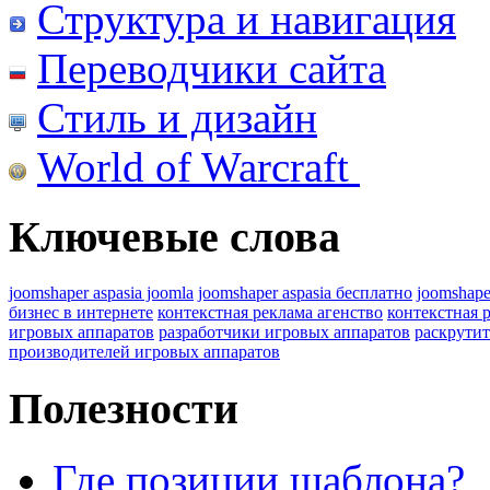
Структура и навигация
Переводчики сайта
Стиль и дизайн
World of Warcraft
Ключевые слова
joomshaper aspasia joomla
joomshaper aspasia бесплатно
joomshape
бизнес в интернете
контекстная реклама агенство
контекстная 
игровых аппаратов
разработчики игровых аппаратов
раскрутит
производителей игровых аппаратов
Полезности
Где позиции шаблона?