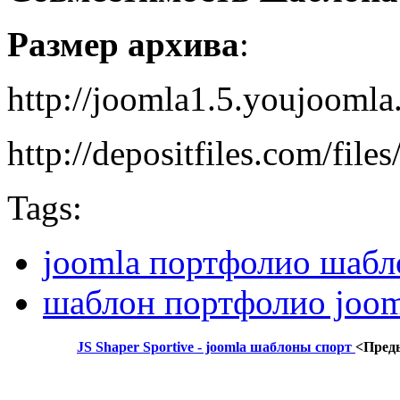
Размер архива
:
http://joomla1.5.youjoomla
http://depositfiles.com/file
Tags:
joomla портфолио шабл
шаблон портфолио joom
JS Shaper Sportive - joomla шаблоны спорт
<Пред