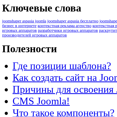
Ключевые слова
joomshaper aspasia joomla
joomshaper aspasia бесплатно
joomshape
бизнес в интернете
контекстная реклама агенство
контекстная 
игровых аппаратов
разработчики игровых аппаратов
раскрутит
производителей игровых аппаратов
Полезности
Где позиции шаблона?
Как создать сайт на Joo
Причины для освоения 
CMS Joomla!
Что такое компоненты?