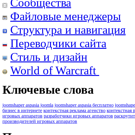
Сообщества
Файловые менеджеры
Структура и навигация
Переводчики сайта
Стиль и дизайн
World of Warcraft
Ключевые слова
joomshaper aspasia joomla
joomshaper aspasia бесплатно
joomshape
бизнес в интернете
контекстная реклама агенство
контекстная 
игровых аппаратов
разработчики игровых аппаратов
раскрутит
производителей игровых аппаратов