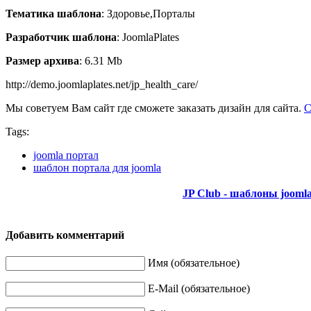
Тематика шаблона
: Здоровье,Порталы
Разработчик шаблона
: JoomlaPlates
Размер архива
: 6.31 Mb
http://demo.joomlaplates.net/jp_health_care/
Мы советуем Вам сайт где сможете заказать дизайн для сайта.
С
Tags:
joomla портал
шаблон портала для joomla
JP Club - шаблоны jooml
Добавить комментарий
Имя (обязательное)
E-Mail (обязательное)