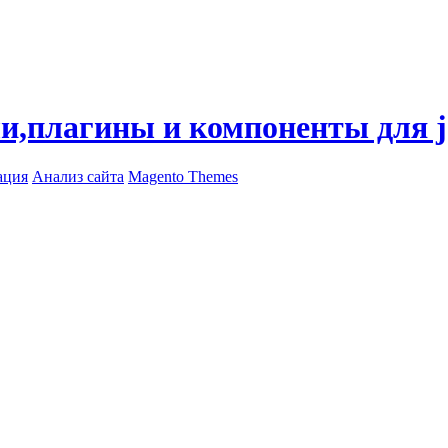
ли,плагины и компоненты для 
ация
Анализ сайта
Magento Themes