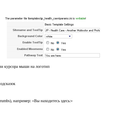
ии курсора мыши на логотип
одсказок
crumbs), например: «Вы находитесь здесь:»