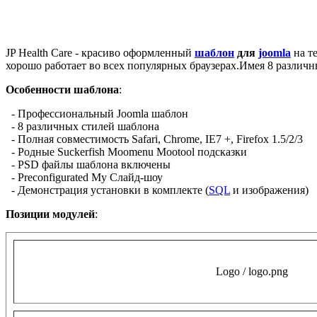
JP Health Care - красиво оформленный
шаблон
для
joomla
на те
хорошо работает во всех популярных браузерах.Имея
8 различ
Особенности шаблона
:
- Профессиональный
Joomla шаблон
- 8 различных
стилей
шаблона
- Полная совместимость
Safari, Chrome
, IE7
+, Firefox
1.5/2/3
- Родные
Suckerfish
Moomenu
Mootool
подсказки
- PSD
файлы
шаблона
включены
- Preconfigurated
Му
Слайд-шоу
- Демонстрация
установки
в комплекте (
SQL
и изображения)
Позиции модулей
:
Logo / logo.png