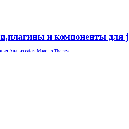
ли,плагины и компоненты для 
ация
Анализ сайта
Magento Themes