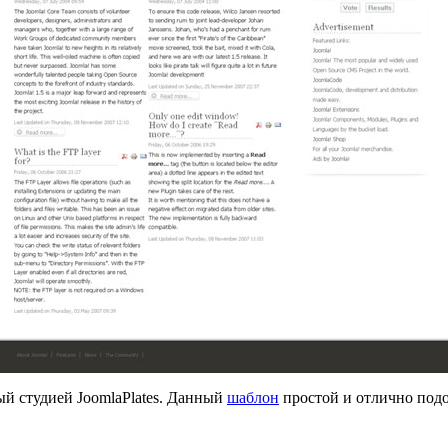
й студией JoomlaPlates. Данный
шаблон
простой и отлично подой