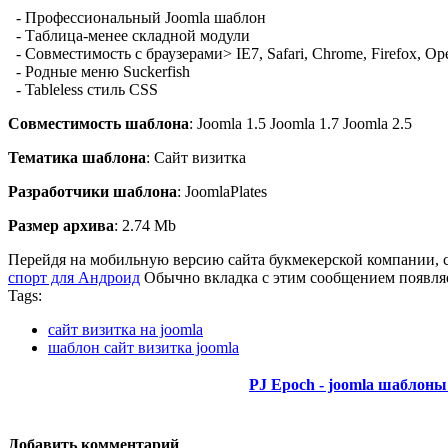
- Профессиональный
Joomla шаблон
- Таблица
-
менее
складной
модули
- Совместимость с браузерами
>
IE7
, Safari, Chrome
, Firefox, Op
- Родные
меню
Suckerfish
- Tableless
стиль
CSS
Совместимость шаблона
: Joomla 1.5 Joomla 1.7 Joomla 2.5
Тематика шаблона
: Сайт визитка
Разработчики шаблона
: JoomlaPlates
Размер архива
: 2.74 Mb
Перейдя на мобильную версию сайта букмекерской компании, с
спорт для Андроид
Обычно вкладка с этим сообщением появляе
Tags:
сайт визитка на joomla
шаблон сайт визитка joomla
PJ Epoch - joomla шаблон
Добавить комментарий