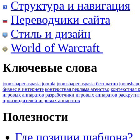
Структура и навигация
Переводчики сайта
Стиль и дизайн
World of Warcraft
Ключевые слова
joomshaper aspasia joomla
joomshaper aspasia бесплатно
joomshape
бизнес в интернете
контекстная реклама агенство
контекстная 
игровых аппаратов
разработчики игровых аппаратов
раскрутит
производителей игровых аппаратов
Полезности
Где позиции шаблона?