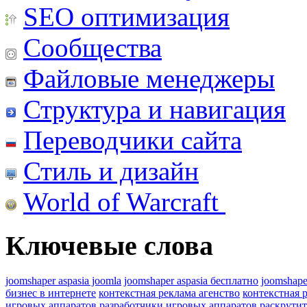
SEO оптимизация
Сообщества
Файловые менеджеры
Структура и навигация
Переводчики сайта
Стиль и дизайн
World of Warcraft
Ключевые слова
joomshaper aspasia joomla
joomshaper aspasia бесплатно
joomshape
бизнес в интернете
контекстная реклама агенство
контекстная 
игровых аппаратов
разработчики игровых аппаратов
раскрутит