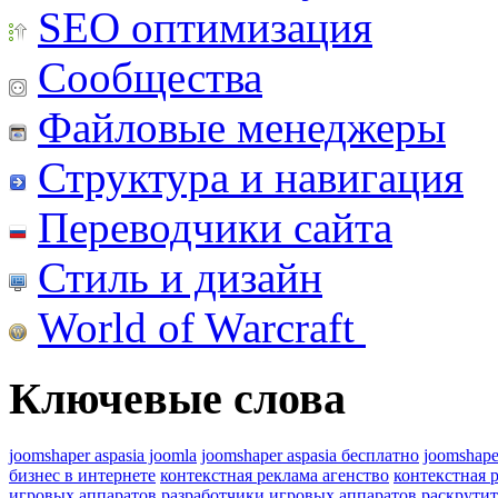
SEO оптимизация
Сообщества
Файловые менеджеры
Структура и навигация
Переводчики сайта
Стиль и дизайн
World of Warcraft
Ключевые слова
joomshaper aspasia joomla
joomshaper aspasia бесплатно
joomshape
бизнес в интернете
контекстная реклама агенство
контекстная 
игровых аппаратов
разработчики игровых аппаратов
раскрутит