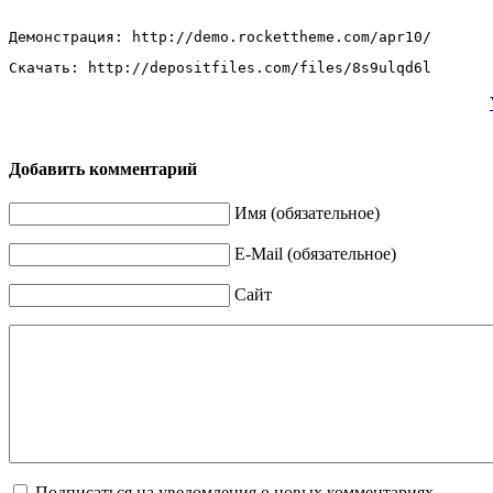
Демонстрация: http://demo.rockettheme.com/apr10/ 
Скачать: http://depositfiles.com/files/8s9ulqd6l
Добавить комментарий
Имя (обязательное)
E-Mail (обязательное)
Сайт
Подписаться на уведомления о новых комментариях