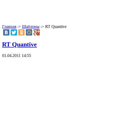
Главная
->
Шаблоны
-> RT Quantive
RT Quantive
01.04.2011 14:55