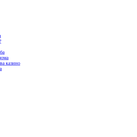
а
?
ба
дома
ва казино
а