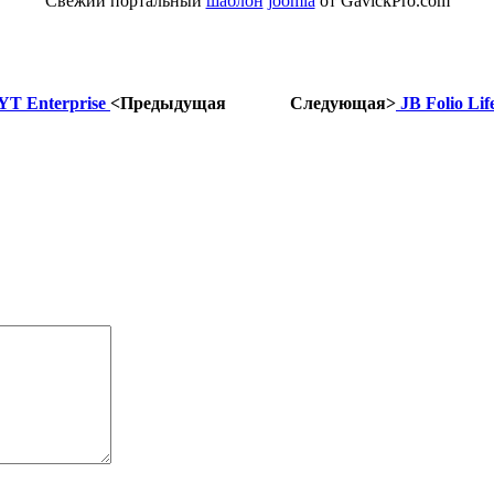
Свежий портальный
шаблон
joomla
от GavickPro.com
YT Enterprise
<Предыдущая
Следующая>
JB Folio Lif