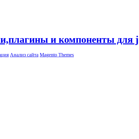
ли,плагины и компоненты для 
ация
Анализ сайта
Magento Themes