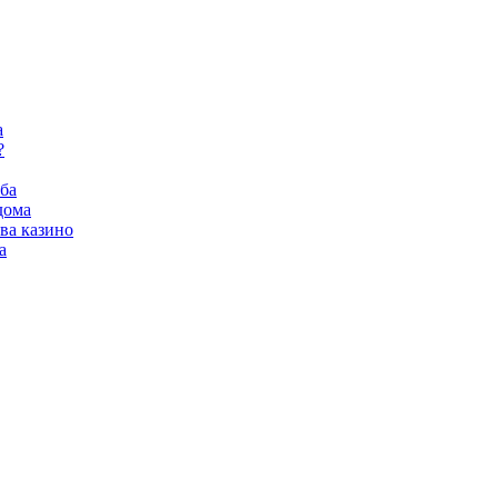
а
?
ба
дома
ва казино
а