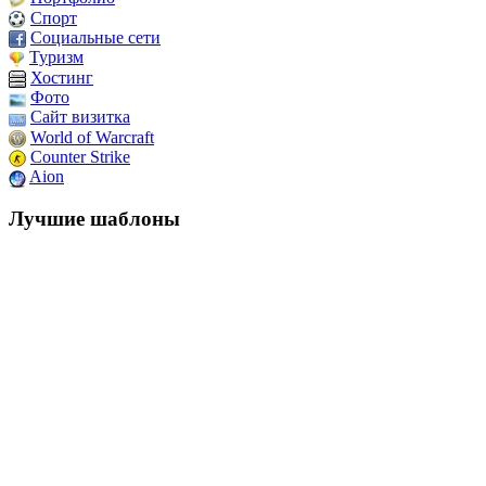
Спорт
Социальные сети
Туризм
Хостинг
Фото
Сайт визитка
World of Warcraft
Counter Strike
Aion
Лучшие шаблоны