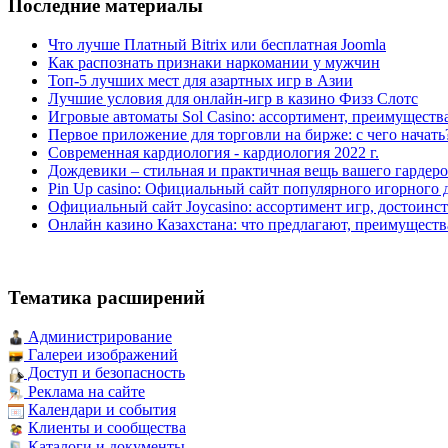
Последние материалы
Что лучше Платный Bitrix или бесплатная Joomla
Как распознать признаки наркомании у мужчин
Топ-5 лучших мест для азартных игр в Азии
Лучшие условия для онлайн-игр в казино Физз Слотс
Игровые автоматы Sol Casino: ассортимент, преимуществ
Первое приложение для торговли на бирже: с чего начать
Современная кардиология - кардиология 2022 г.
Дождевики – стильная и практичная вещь вашего гардеро
Pin Up casino: Официальный сайт популярного игорного 
Официальный сайт Joycasino: ассортимент игр, достоинст
Онлайн казино Казахстана: что предлагают, преимуществ
Тематика расширений
Администрирование
Галереи изображений
Доступ и безопасность
Реклама на сайте
Календари и события
Клиенты и сообщества
Каталоги и документы