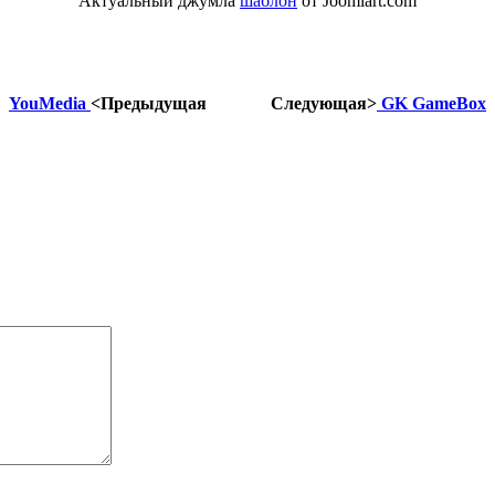
Актуальный джумла
шаблон
от Joomlart.com
YouMedia
<Предыдущая
Следующая>
GK GameBox