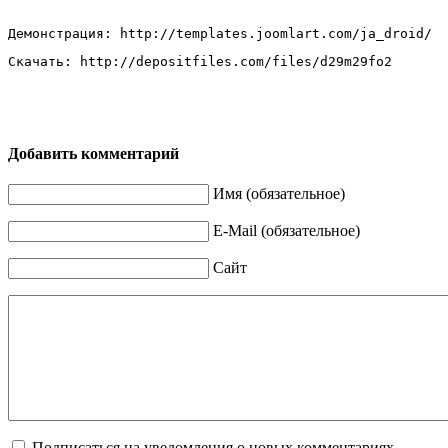
Демонстрация: http://templates.joomlart.com/ja_droid/ 
Скачать: http://depositfiles.com/files/d29m29fo2
Добавить комментарий
Имя (обязательное)
E-Mail (обязательное)
Сайт
Подписаться на уведомления о новых комментариях