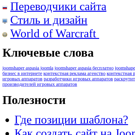
Переводчики сайта
Стиль и дизайн
World of Warcraft
Ключевые слова
joomshaper aspasia joomla
joomshaper aspasia бесплатно
joomshape
бизнес в интернете
контекстная реклама агенство
контекстная 
игровых аппаратов
разработчики игровых аппаратов
раскрутит
производителей игровых аппаратов
Полезности
Где позиции шаблона?
Как создать сайт на Joo