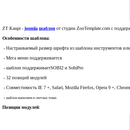
ZT Kaupi -
joomla
шаблон
от студии ZooTemplate.com с поддер
Особенности шаблона
:
-
Настраиваемый размер
шрифта
из шаблона
инструментов ил
-
Мега
меню
поддерживается
-
шаблон поддерживает
SOBI2
и
SobiPro
-
32
позиций модулей
-
Совместимость
IE
7 +
, Safari,
Mozilla Firefox, Opera
9 +
, Chrom
-
шаблон выполнен в светлых тонах
Позиции модулей
: