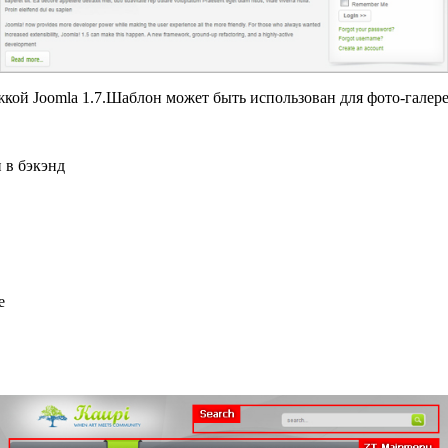
жкой Joomla 1.7.Шаблон
может быть использован для
фото-галере
и
в
бэкэнд
e