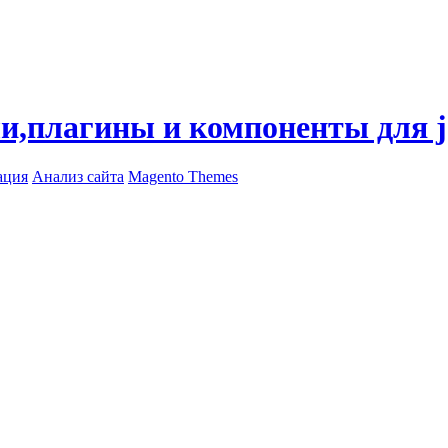
ли,плагины и компоненты для 
ация
Анализ сайта
Magento Themes