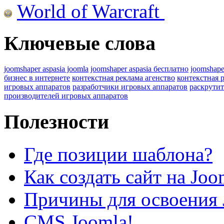
World of Warcraft
Ключевые слова
joomshaper aspasia joomla
joomshaper aspasia бесплатно
joomshape
бизнес в интернете
контекстная реклама агенство
контекстная 
игровых аппаратов
разработчики игровых аппаратов
раскрутит
производителей игровых аппаратов
Полезности
Где позиции шаблона?
Как создать сайт на Joo
Причины для освоения 
CMS Joomla!