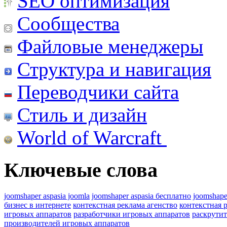
SEO оптимизация
Сообщества
Файловые менеджеры
Структура и навигация
Переводчики сайта
Стиль и дизайн
World of Warcraft
Ключевые слова
joomshaper aspasia joomla
joomshaper aspasia бесплатно
joomshape
бизнес в интернете
контекстная реклама агенство
контекстная 
игровых аппаратов
разработчики игровых аппаратов
раскрутит
производителей игровых аппаратов