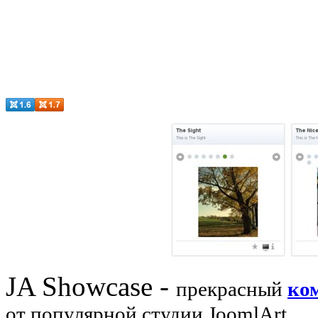
JA Showcase -
прекрасный
ко
от популярной студии JoomlArt.