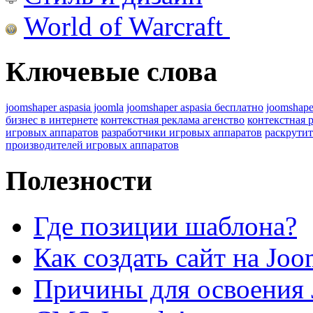
World of Warcraft
Ключевые слова
joomshaper aspasia joomla
joomshaper aspasia бесплатно
joomshape
бизнес в интернете
контекстная реклама агенство
контекстная 
игровых аппаратов
разработчики игровых аппаратов
раскрутит
производителей игровых аппаратов
Полезности
Где позиции шаблона?
Как создать сайт на Joo
Причины для освоения 