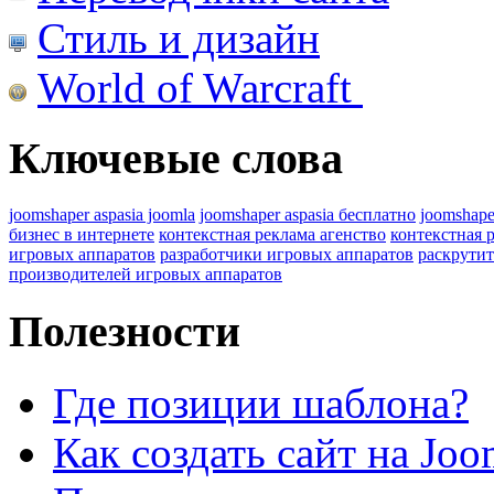
Стиль и дизайн
World of Warcraft
Ключевые слова
joomshaper aspasia joomla
joomshaper aspasia бесплатно
joomshape
бизнес в интернете
контекстная реклама агенство
контекстная 
игровых аппаратов
разработчики игровых аппаратов
раскрутит
производителей игровых аппаратов
Полезности
Где позиции шаблона?
Как создать сайт на Joo