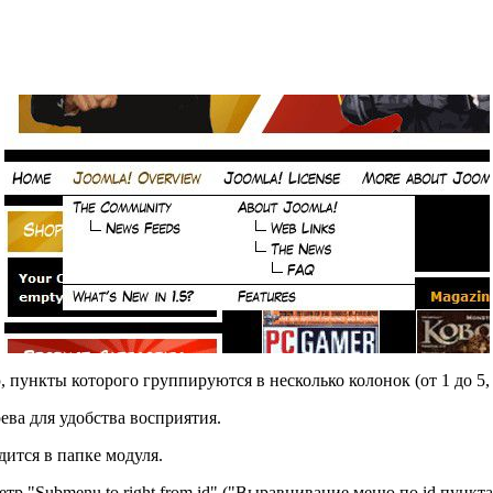
пункты которого группируются в несколько колонок (от 1 до 5, 
ева для удобства восприятия.
дится в папке модуля.
тр "Submenu to right from id" ("Выравнивание меню по id пункта