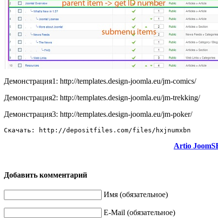
Демонстрация1: http://templates.design-joomla.eu/jm-comics/
Демонстрация2: http://templates.design-joomla.eu/jm-trekking/
Демонстрация3: http://templates.design-joomla.eu/jm-poker/
Скачать: http://depositfiles.com/files/hxjnumxbn
Artio JoomS
Добавить комментарий
Имя (обязательное)
E-Mail (обязательное)