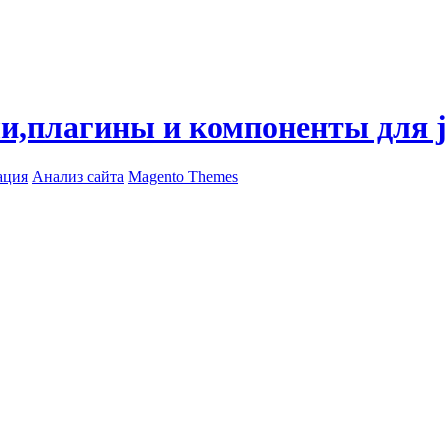
ли,плагины и компоненты для 
ация
Анализ сайта
Magento Themes