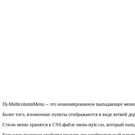
Dj-MulticolumnMenu -- это неанимированное выпадающее меню, 
Более того, вложенные пункты отображаются в виде ветвей дер
Стили меню хранятся в CSS-файле menu-style.css, который нахо
Еще одно полезное свойство модуля: это необязательный параме