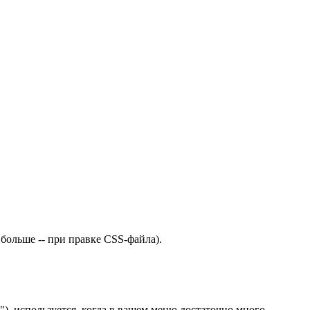
больше -- при правке CSS-файла).
"), используется, когда в вашем меню достаточно много