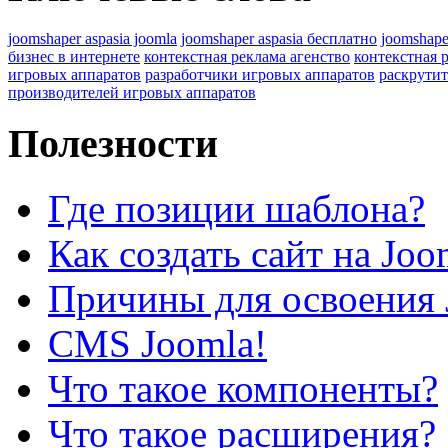
joomshaper aspasia joomla
joomshaper aspasia бесплатно
joomshape
бизнес в интернете
контекстная реклама агенство
контекстная 
игровых аппаратов
разработчики игровых аппаратов
раскрутит
производителей игровых аппаратов
Полезности
Где позиции шаблона?
Как создать сайт на Joo
Причины для освоения 
CMS Joomla!
Что такое компоненты?
Что такое расширения?