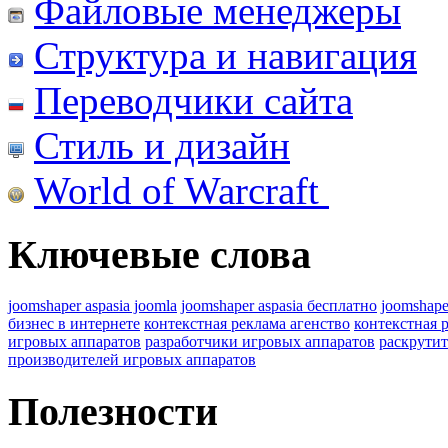
Файловые менеджеры
Структура и навигация
Переводчики сайта
Стиль и дизайн
World of Warcraft
Ключевые слова
joomshaper aspasia joomla
joomshaper aspasia бесплатно
joomshape
бизнес в интернете
контекстная реклама агенство
контекстная 
игровых аппаратов
разработчики игровых аппаратов
раскрутит
производителей игровых аппаратов
Полезности