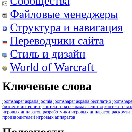
Сообщества
Файловые менеджеры
Структура и навигация
Переводчики сайта
Стиль и дизайн
World of Warcraft
Ключевые слова
joomshaper aspasia joomla
joomshaper aspasia бесплатно
joomshape
бизнес в интернете
контекстная реклама агенство
контекстная 
игровых аппаратов
разработчики игровых аппаратов
раскрутит
производителей игровых аппаратов