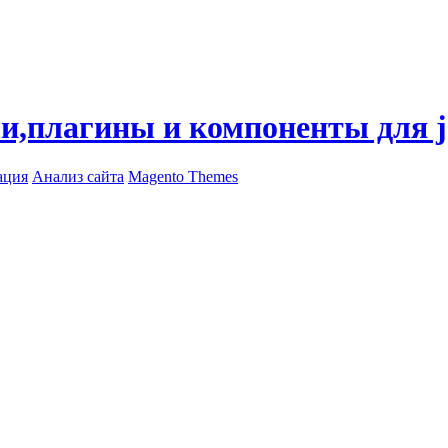
ли,плагины и компоненты для 
ация
Анализ сайта
Magento Themes