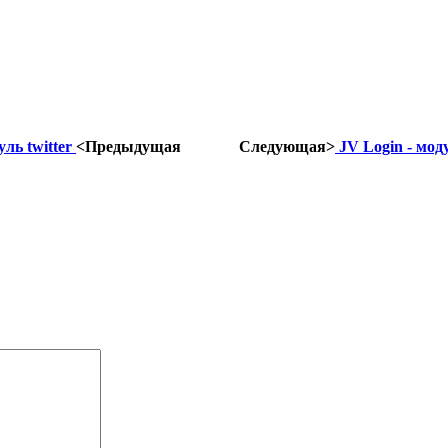
уль twitter
<Предыдущая
Следующая>
JV Login - мод