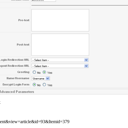
x
ntent&view=article&id=93&Itemid=379