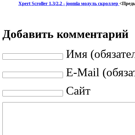
Xpert Scroller 1.3/2.2 - joomla модуль скроллер
<Пред
Добавить комментарий
Имя (обязате
E-Mail (обяза
Сайт