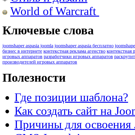
World of Warcraft
Ключевые слова
joomshaper aspasia joomla
joomshaper aspasia бесплатно
joomshape
бизнес в интернете
контекстная реклама агенство
контекстная 
игровых аппаратов
разработчики игровых аппаратов
раскрутит
производителей игровых аппаратов
Полезности
Где позиции шаблона?
Как создать сайт на Joo
Причины для освоения 