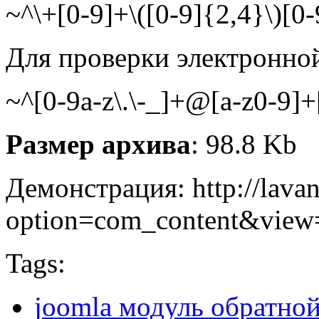
~^\+[0-9]+\([0-9]{2,4}\)[0-
Для проверки электронно
~^[0-9a-z\.\-_]+@[a-z0-9]+[
Размер архива
: 98.8 Kb
Демонстрация: http://lava
option=com_content&view
Tags:
joomla модуль обратной