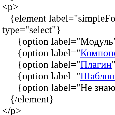
<p>
{element label="simpleFor
type="select"}
{option label="Модуль"
{option label="
Компон
{option label="
Плагин
{option label="
Шаблон
{option label="Не знаю"
{/element}
</p>