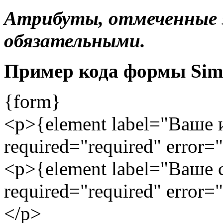
Атрибуты, отмеченные 
обязательными.
Пример кода формы Sim
{form}
<p>{element label="Ваше и
required="required" error
<p>{element label="Ваше 
required="required" error
</p>