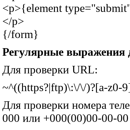
<p>{element type="submit"
</p>
{/form}
Регулярные выражения 
Для проверки URL:
~^((https?|ftp)\:\/\/)?[a-z0-
Для проверки номера теле
000 или +000(00)00-00-0