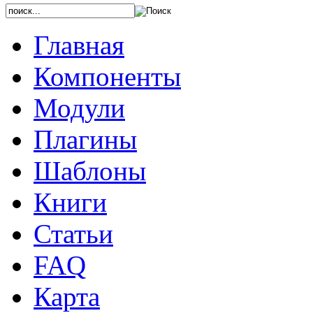
Главная
Компоненты
Модули
Плагины
Шаблоны
Книги
Статьи
FAQ
Карта