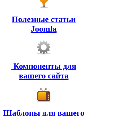
Полезные статьи
Joomla
Компоненты для
вашего сайта
Шаблоны для вашего