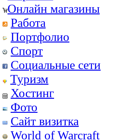
Онлайн магазины
Работа
Портфолио
Спорт
Социальные сети
Туризм
Хостинг
Фото
Сайт визитка
World of Warcraft