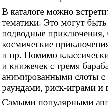
В каталоге можно встрети
тематики. Это могут быть
подводные приключения, 
космические приключения
и пр. Помимо классически
и книжечек с тремя бараб
анимированными слоты с
раундами, риск-играми и 
Самыми популярными апп