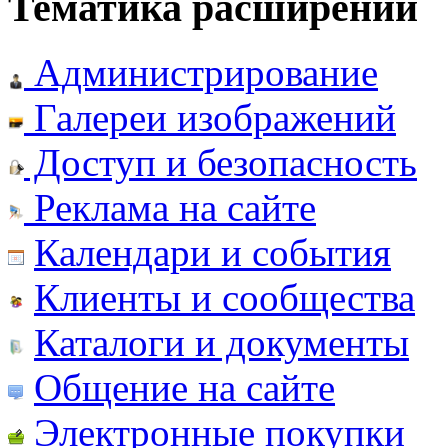
Тематика расширений
Администрирование
Галереи изображений
Доступ и безопасность
Реклама на сайте
Календари и события
Клиенты и сообщества
Каталоги и документы
Общение на сайте
Электронные покупки