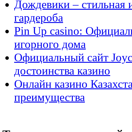
Дождевики – стильная 
гардероба
Pin Up casino: Официа
игорного дома
Официальный сайт Joyca
достоинства казино
Онлайн казино Казахста
преимущества