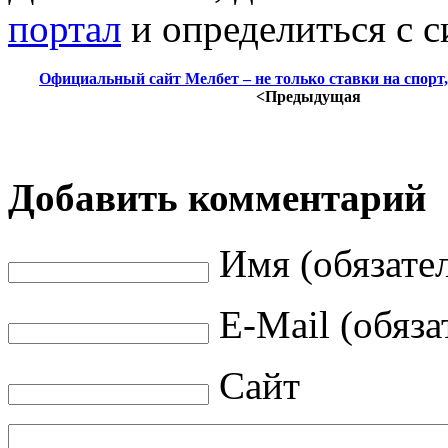
портал
и определиться с 
Официальный сайт Мелбет – не только ставки на спорт,
<Предыдущая
Добавить комментарий
Имя (обязате
E-Mail (обяза
Сайт