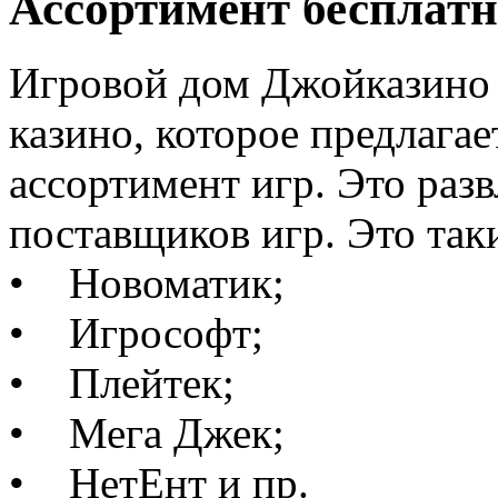
Ассортимент бесплат
Игровой дом Джойказино 
казино, которое предлага
ассортимент игр. Это раз
поставщиков игр. Это так
• Новоматик;
• Игрософт;
• Плейтек;
• Мега Джек;
• НетЕнт и пр.