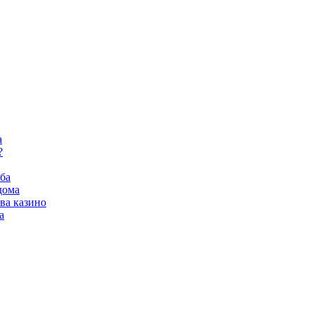
а
?
ба
дома
ва казино
а