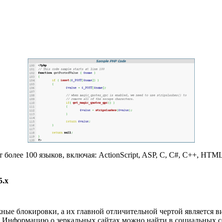
олее 100 языков, включая: ActionScript, ASP, C, C#, C++, HTML, J
5.x
ожные блокировки, а их главной отличительной чертой является 
. Информацию о зеркальных сайтах можно найти в социальных с