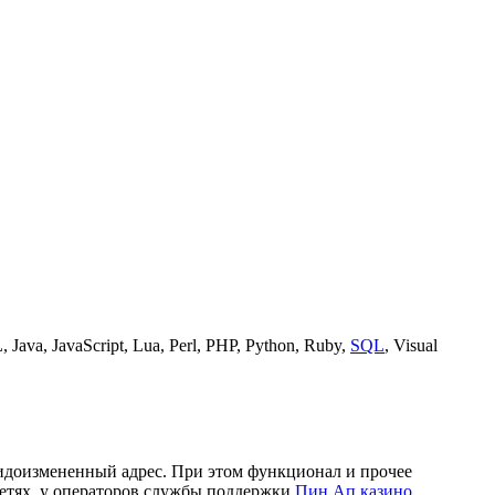
ava, JavaScript, Lua, Perl, PHP, Python, Ruby,
SQL
, Visual
видоизмененный адрес. При этом функционал и прочее
етях, у операторов службы поддержки
Пин Ап казино
,