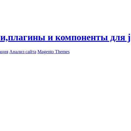
ли,плагины и компоненты для 
ация
Анализ сайта
Magento Themes