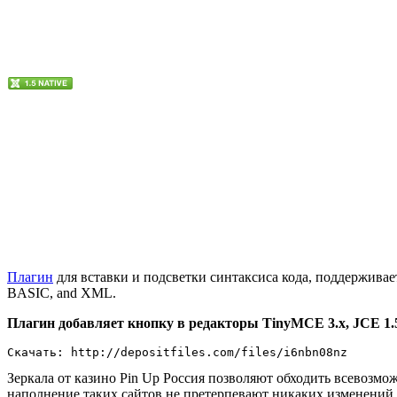
Плагин
для вставки и подсветки синтаксиса кода, поддерживает б
BASIC, and XML.
Плагин добавляет кнопку в редакторы TinyMCE 3.x, JCE 1.
Скачать: http://depositfiles.com/files/i6nbn08nz
Зеркала от казино Pin Up Россия позволяют обходить всевозм
наполнение таких сайтов не претерпевают никаких изменений