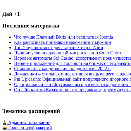
Дай +1
Последние материалы
Что лучше Платный Bitrix или бесплатная Joomla
Как распознать признаки наркомании у мужчин
Топ-5 лучших мест для азартных игр в Азии
Лучшие условия для онлайн-игр в казино Физз Слотс
Игровые автоматы Sol Casino: ассортимент, преимуществ
Первое приложение для торговли на бирже: с чего начать
Современная кардиология - кардиология 2022 г.
Дождевики – стильная и практичная вещь вашего гардеро
Pin Up casino: Официальный сайт популярного игорного 
Официальный сайт Joycasino: ассортимент игр, достоинст
Онлайн казино Казахстана: что предлагают, преимуществ
Тематика расширений
Администрирование
Галереи изображений