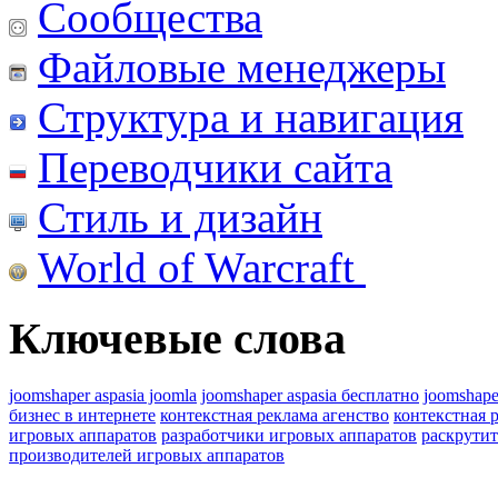
Сообщества
Файловые менеджеры
Структура и навигация
Переводчики сайта
Стиль и дизайн
World of Warcraft
Ключевые слова
joomshaper aspasia joomla
joomshaper aspasia бесплатно
joomshape
бизнес в интернете
контекстная реклама агенство
контекстная 
игровых аппаратов
разработчики игровых аппаратов
раскрутит
производителей игровых аппаратов