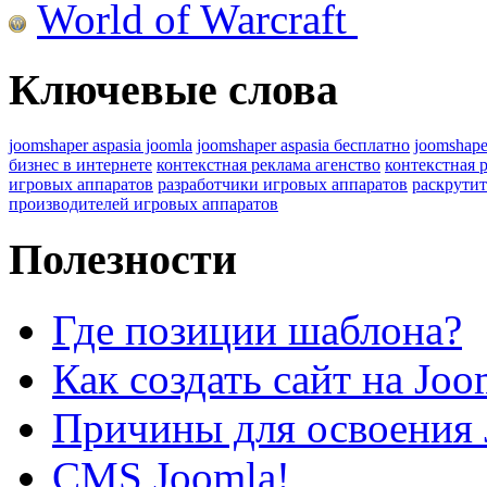
World of Warcraft
Ключевые слова
joomshaper aspasia joomla
joomshaper aspasia бесплатно
joomshape
бизнес в интернете
контекстная реклама агенство
контекстная 
игровых аппаратов
разработчики игровых аппаратов
раскрутит
производителей игровых аппаратов
Полезности
Где позиции шаблона?
Как создать сайт на Joo
Причины для освоения 
CMS Joomla!