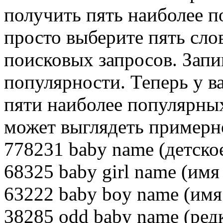
получить пять наиболее п
просто выберите пять сл
поисковых запросов. Запи
популяр­ности. Теперь у в
пяти наиболее попу­лярны
может выглядеть примерно
778231 baby name (детско
68325 baby girl name (имя
63222 baby boy name (имя
38285 odd baby name (ред