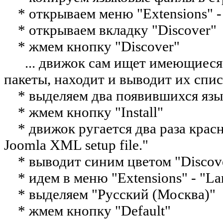
* открываем меню "Extensions" - 
* открываем вкладку "Discover"
* жмем кнопку "Discover"
... движок сам ищет имеющиеся 
пакеты, находит и выводит их спис
* выделяем два появившихся языко
* жмем кнопку "Install"
* движок ругается два раза красным 
Joomla XML setup file."
* выводит синим цветом "Discover i
* идем в меню "Extensions" - "La
* выделяем "Русский (Москва)"
* жмем кнопку "Default"