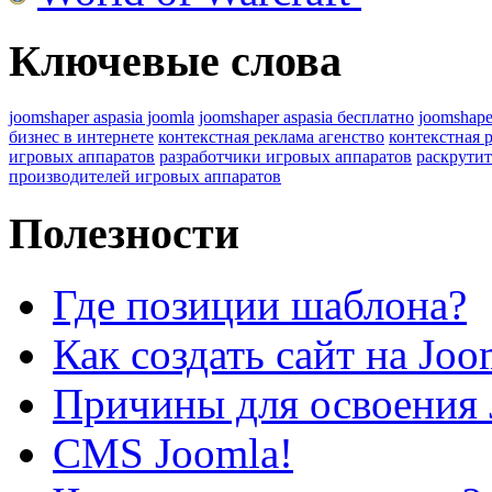
Ключевые слова
joomshaper aspasia joomla
joomshaper aspasia бесплатно
joomshape
бизнес в интернете
контекстная реклама агенство
контекстная 
игровых аппаратов
разработчики игровых аппаратов
раскрутит
производителей игровых аппаратов
Полезности
Где позиции шаблона?
Как создать сайт на Joo
Причины для освоения 
CMS Joomla!