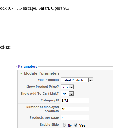
lock
0.7 +
, Netscape
, Safari,
Opera 9.5
ройки