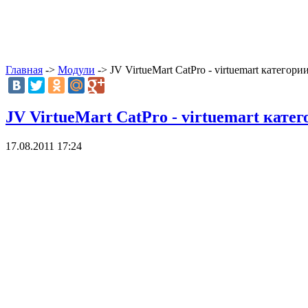
Главная
->
Модули
-> JV VirtueMart CatPro - virtuemart категори
JV VirtueMart CatPro - virtuemart кате
17.08.2011 17:24