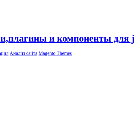
ли,плагины и компоненты для 
ация
Анализ сайта
Magento Themes