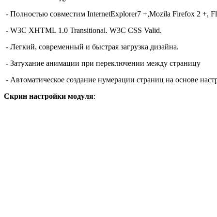
-
Полностью совместим
InternetExplorer7
+,Mozila Firefox
2 +,
F
-
W3C XHTML 1.0
Transitional.
W3C
CSS Valid
.
-
Легкий, современный и
быстрая загрузка
дизайна.
-
Затухание
анимации
при переключении между
страницу
-
Автоматическое создание
нумерации страниц
на основе
наст
Скрин настройки модуля
: