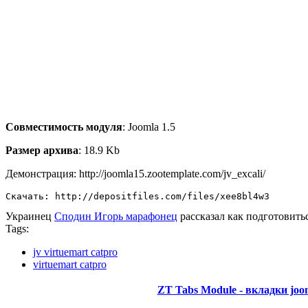
Совместимость модуля
: Joomla 1.5
Размер архива
: 18.9 Kb
Демонстрация: http://joomla15.zootemplate.com/jv_excali/
Скачать: http://depositfiles.com/files/xee8bl4w3
Украинец
Сподин Игорь марафонец
рассказал как подготовить
Tags:
jv virtuemart catpro
virtuemart catpro
ZT Tabs Module - вкладки joo