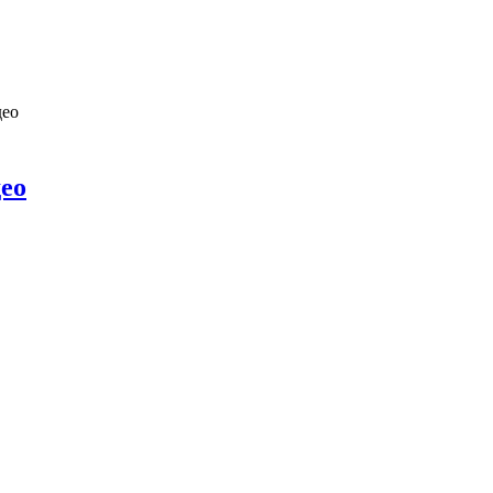
део
ео