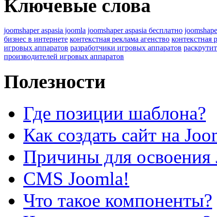
Ключевые слова
joomshaper aspasia joomla
joomshaper aspasia бесплатно
joomshape
бизнес в интернете
контекстная реклама агенство
контекстная 
игровых аппаратов
разработчики игровых аппаратов
раскрутит
производителей игровых аппаратов
Полезности
Где позиции шаблона?
Как создать сайт на Joo
Причины для освоения 
CMS Joomla!
Что такое компоненты?