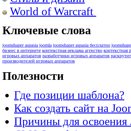
World of Warcraft
Ключевые слова
joomshaper aspasia joomla
joomshaper aspasia бесплатно
joomshape
бизнес в интернете
контекстная реклама агенство
контекстная 
игровых аппаратов
разработчики игровых аппаратов
раскрутит
производителей игровых аппаратов
Полезности
Где позиции шаблона?
Как создать сайт на Joo
Причины для освоения 