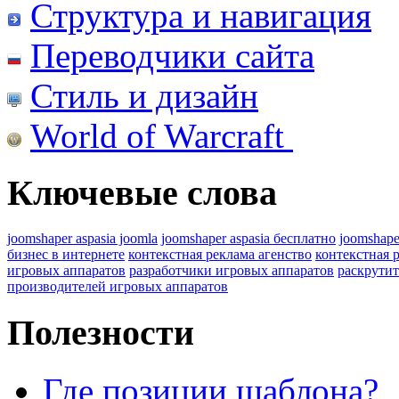
Структура и навигация
Переводчики сайта
Стиль и дизайн
World of Warcraft
Ключевые слова
joomshaper aspasia joomla
joomshaper aspasia бесплатно
joomshape
бизнес в интернете
контекстная реклама агенство
контекстная 
игровых аппаратов
разработчики игровых аппаратов
раскрутит
производителей игровых аппаратов
Полезности
Где позиции шаблона?